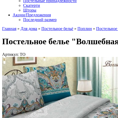
Постельные принадлежности
Скатерти
Шторы
Акции/Предложения
Последний размер
Главная
»
Для дома
»
Постельное бельё
»
Поплин
»
Постельное
Постельное белье "Волшебна
Артикул: ТО