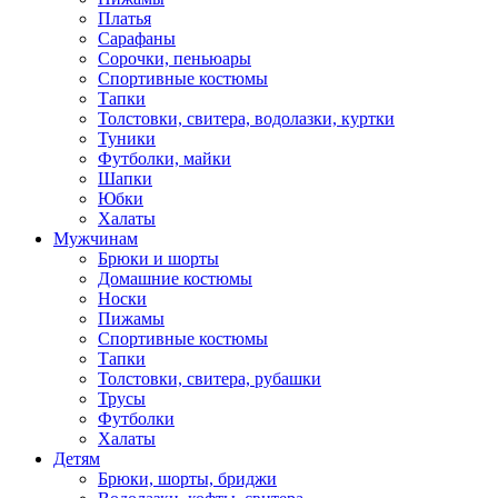
Платья
Сарафаны
Сорочки, пеньюары
Спортивные костюмы
Тапки
Толстовки, свитера, водолазки, куртки
Туники
Футболки, майки
Шапки
Юбки
Халаты
Мужчинам
Брюки и шорты
Домашние костюмы
Носки
Пижамы
Спортивные костюмы
Тапки
Толстовки, свитера, рубашки
Трусы
Футболки
Халаты
Детям
Брюки, шорты, бриджи