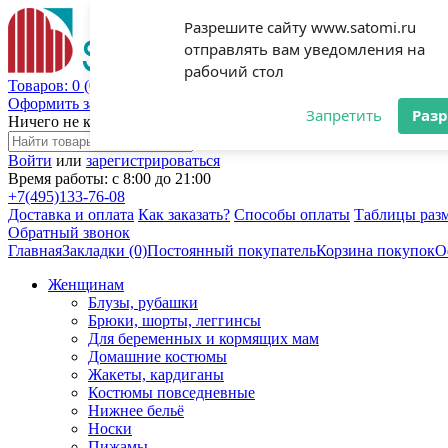
Разрешите сайту www.satomi.ru
отправлять вам уведомления на
рабочий стол
Товаров: 0 (0 руб.)
Оформить заказ
Запретить
Раз
Ничего не куплено!
Войти
или
зарегистрироваться
Время работы: с 8:00 до 21:00
+7(495)
133-76-08
Доставка и оплата
Как заказать?
Способы оплаты
Таблицы раз
Обратный звонок
Главная
Закладки (0)
Постоянный покупатель
Корзина покупок
О
Женщинам
Блузы, рубашки
Брюки, шорты, леггинсы
Для беременных и кормящих мам
Домашние костюмы
Жакеты, кардиганы
Костюмы повседневные
Нижнее бельё
Носки
Пижамы