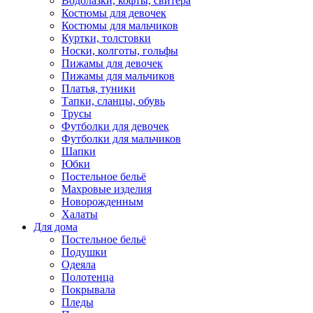
Водолазки, кофты, свитера
Костюмы для девочек
Костюмы для мальчиков
Куртки, толстовки
Носки, колготы, гольфы
Пижамы для девочек
Пижамы для мальчиков
Платья, туники
Тапки, сланцы, обувь
Трусы
Футболки для девочек
Футболки для мальчиков
Шапки
Юбки
Постельное бельё
Махровые изделия
Новорожденным
Халаты
Для дома
Постельное бельё
Подушки
Одеяла
Полотенца
Покрывала
Пледы