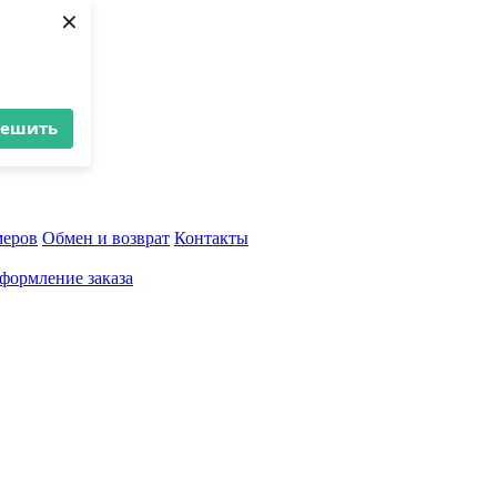
×
решить
меров
Обмен и возврат
Контакты
формление заказа