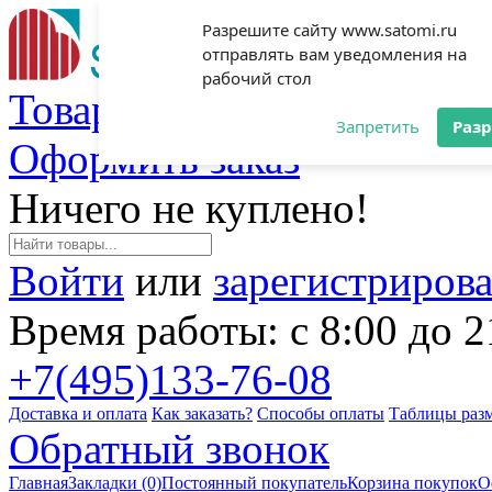
Разрешите сайту www.satomi.ru
отправлять вам уведомления на
рабочий стол
Товаров: 0 (0 руб.)
Запретить
Раз
Оформить заказ
Ничего не куплено!
Войти
или
зарегистрирова
Время работы: с 8:00 до 2
+7(495)
133-76-08
Доставка и оплата
Как заказать?
Способы оплаты
Таблицы раз
Обратный звонок
Главная
Закладки (0)
Постоянный покупатель
Корзина покупок
О