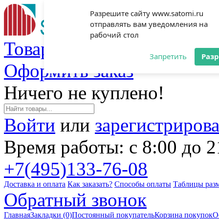
Разрешите сайту www.satomi.ru
отправлять вам уведомления на
рабочий стол
Товаров: 0 (0 руб.)
Запретить
Раз
Оформить заказ
Ничего не куплено!
Войти
или
зарегистрирова
Время работы: с 8:00 до 2
+7(495)
133-76-08
Доставка и оплата
Как заказать?
Способы оплаты
Таблицы раз
Обратный звонок
Главная
Закладки (0)
Постоянный покупатель
Корзина покупок
О